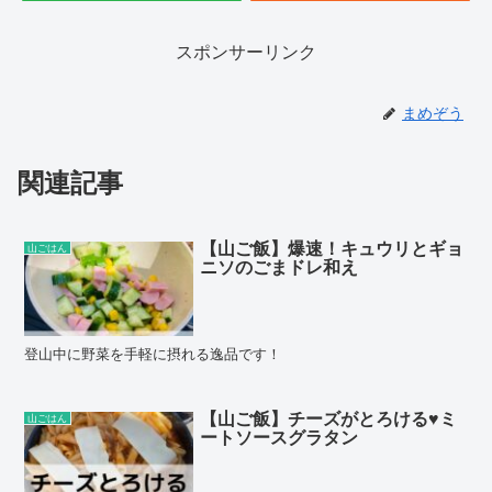
スポンサーリンク
まめぞう
関連記事
【山ご飯】爆速！キュウリとギョ
山ごはん
ニソのごまドレ和え
登山中に野菜を手軽に摂れる逸品です！
【山ご飯】チーズがとろける♥️ミ
山ごはん
ートソースグラタン