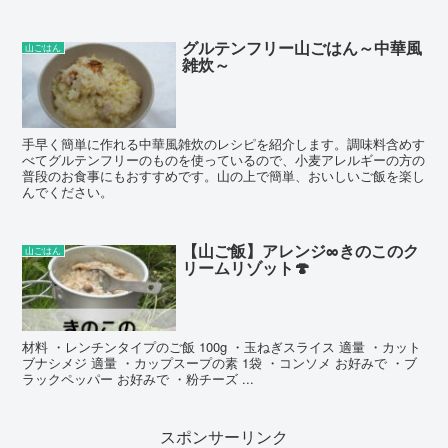
グルテンフリー山ごはん～中華風
山ごはん
雑炊～
手早く簡単に作れる中華風雑炊のレシピを紹介します。調味料含めす
べてグルテンフリーのものを使っているので、小麦アレルギーの方の
普段のお食事にもおすすめです。山の上で簡単、おいしいご飯を楽し
んでください。
【山ご飯】アレンジ∞きのこのク
山ごはん
リームリゾット🍄
材料 ・レンチンタイプのご飯 100g ・玉ねぎスライス 適量 ・カット
ブナシメジ 適量 ・カップスープの素 1袋 ・コンソメ お好みで ・ブ
ラックペッパー お好みで ・粉チーズ ...
スポンサーリンク