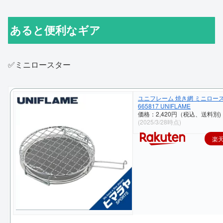
あると便利なギア
✅ミニロースター
ユニフレーム 焼き網 ミニロー
665817 UNIFLAME
価格：2,420円（税込、送料別)
(2025/3/28時点)
楽