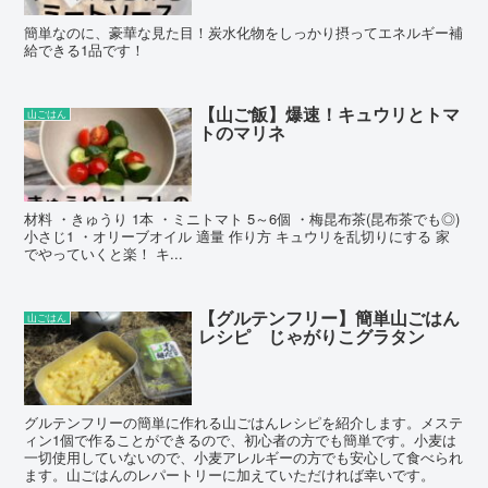
簡単なのに、豪華な見た目！炭水化物をしっかり摂ってエネルギー補
給できる1品です！
【山ご飯】爆速！キュウリとトマ
山ごはん
トのマリネ
材料 ・きゅうり 1本 ・ミニトマト 5～6個 ・梅昆布茶(昆布茶でも◎)
小さじ1 ・オリーブオイル 適量 作り方 キュウリを乱切りにする 家
でやっていくと楽！ キ...
【グルテンフリー】簡単山ごはん
山ごはん
レシピ じゃがりこグラタン
グルテンフリーの簡単に作れる山ごはんレシピを紹介します。メステ
ィン1個で作ることができるので、初心者の方でも簡単です。小麦は
一切使用していないので、小麦アレルギーの方でも安心して食べられ
ます。山ごはんのレパートリーに加えていただければ幸いです。