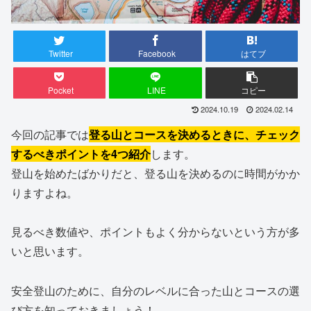
Twitter
Facebook
はてブ
Pocket
LINE
コピー
2024.10.19
2024.02.14
今回の記事では
登る山とコースを決めるときに、チェック
するべきポイントを4つ紹介
します。
登山を始めたばかりだと、登る山を決めるのに時間がかか
りますよね。
見るべき数値や、ポイントもよく分からないという方が多
いと思います。
安全登山のために、自分のレベルに合った山とコースの選
び方を知っておきましょう！