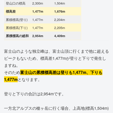
登山口の標高
2,300m
1,504m
標高差
1,477m
1,676m
累積標高(登り)
1,477m
2,204m
累積標高(下り)
1,477m
2,205m
累積標高の総和
2,954m
4,409m
富士山のような独立峰は、富士山頂に行くまで他に超える
ピークもないため、標高差1,477mが登りと下りで発生し
ますね。
そのため
富士山の累積標高差は登りも1,477m、下りも
1,477m
となります。
登りと下りの合計は2,954mです。
一方北アルプスの槍ヶ岳に行く場合、上高地(標高1,504m)