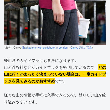
出典：Canva(
Backpacker with guidebook in London – Canva提供の写真
)
登山系のガイドブックも参考になります。
山と渓谷社などがガイドブックを発刊しているので、
どの
山に行くかまったく決まっていない場合は、一度ガイドブ
ックを見てみるのがおすすめ
です。
様々な山の情報が手軽に入手できるので、登りたい山が絞
り込みやすいです。