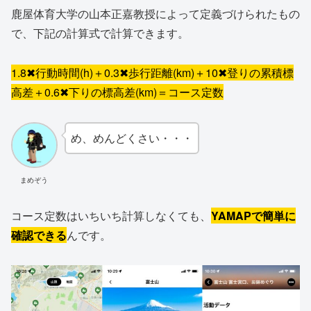
鹿屋体育大学の山本正嘉教授によって定義づけられたもの
で、下記の計算式で計算できます。
1.8✖行動時間(h)＋0.3✖歩行距離(km)＋10✖登りの累積標
高差＋0.6✖下りの標高差(km)＝コース定数
め、めんどくさい・・・
まめぞう
コース定数はいちいち計算しなくても、
YAMAPで簡単に
確認できる
んです。