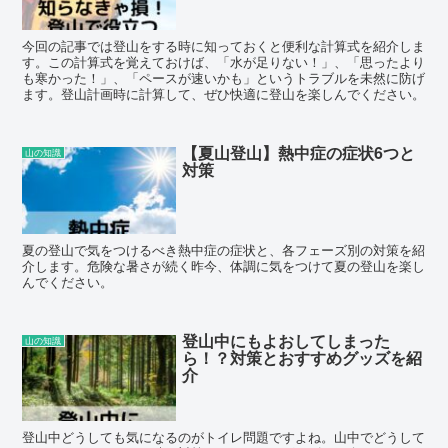
今回の記事では登山をする時に知っておくと便利な計算式を紹介しま
す。この計算式を覚えておけば、「水が足りない！」、「思ったより
も寒かった！」、「ペースが速いかも」というトラブルを未然に防げ
ます。登山計画時に計算して、ぜひ快適に登山を楽しんでください。
【夏山登山】熱中症の症状6つと
山の知識
対策
夏の登山で気をつけるべき熱中症の症状と、各フェーズ別の対策を紹
介します。危険な暑さが続く昨今、体調に気をつけて夏の登山を楽し
んでください。
登山中にもよおしてしまった
山の知識
ら！？対策とおすすめグッズを紹
介
登山中どうしても気になるのがトイレ問題ですよね。山中でどうして