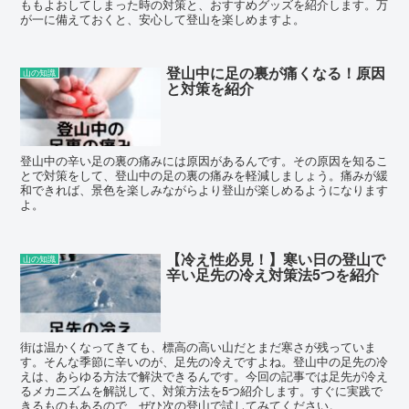
ももよおしてしまった時の対策と、おすすめグッズを紹介します。万
が一に備えておくと、安心して登山を楽しめますよ。
登山中に足の裏が痛くなる！原因
山の知識
と対策を紹介
登山中の辛い足の裏の痛みには原因があるんです。その原因を知るこ
とで対策をして、登山中の足の裏の痛みを軽減しましょう。痛みが緩
和できれば、景色を楽しみながらより登山が楽しめるようになります
よ。
【冷え性必見！】寒い日の登山で
山の知識
辛い足先の冷え対策法5つを紹介
街は温かくなってきても、標高の高い山だとまだ寒さが残っていま
す。そんな季節に辛いのが、足先の冷えですよね。登山中の足先の冷
えは、あらゆる方法で解決できるんです。今回の記事では足先が冷え
るメカニズムを解説して、対策方法を5つ紹介します。すぐに実践で
きるものもあるので、ぜひ次の登山で試してみてください。