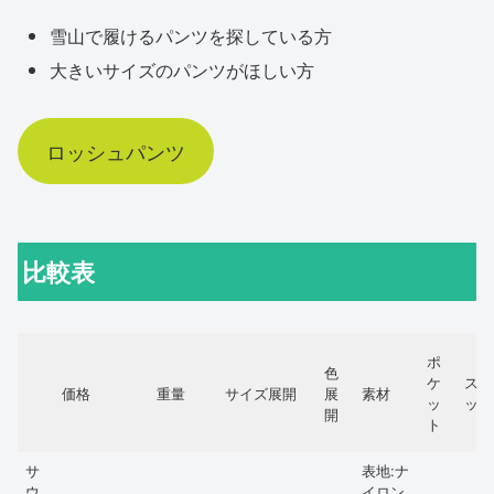
雪山で履けるパンツを探している方
大きいサイズのパンツがほしい方
ロッシュパンツ
比較表
ポ
色
ケ
スト
価格
重量
サイズ展開
展
素材
ッ
ッチ
開
ト
サ
表地:ナ
ウ
イロン