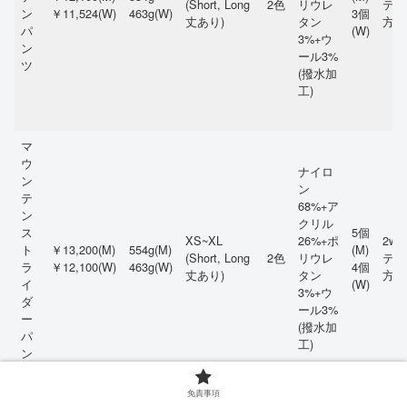
(Short, Long
2色
リウレ
テヨ
ン
￥11,524(W)
463g(W)
3個
丈あり)
タン
方向
パ
(W)
3%+ウ
ン
ール3%
ツ
(撥水加
工)
マ
ウ
ナイロ
ン
ン
テ
68%+ア
ン
クリル
ス
5個
XS~XL
26%+ポ
2wa
ト
￥13,200(M)
554g(M)
(M)
(Short, Long
2色
リウレ
テヨ
ラ
￥12,100(W)
463g(W)
4個
丈あり)
タン
方向
イ
(W)
3%+ウ
ダ
ール3%
ー
(撥水加
パ
工)
ン
ツ
免責事項
表地:ポ