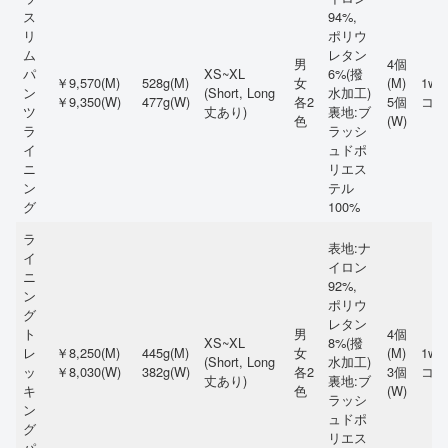
ス
94%,
リ
ポリウ
ム
レタン
男
4個
パ
XS~XL
6%(撥
￥9,570(M)
528g(M)
女
(M)
1wa
ン
(Short, Long
水加工)
￥9,350(W)
477g(W)
各2
5個
コ方
ツ
丈あり)
裏地:ブ
色
(W)
ラ
ラッシ
イ
ュドポ
ニ
リエス
ン
テル
グ
100%
ラ
表地:ナ
イ
イロン
ニ
92%,
ン
ポリウ
グ
レタン
ト
男
4個
XS~XL
8%(撥
レ
￥8,250(M)
445g(M)
女
(M)
1wa
(Short, Long
水加工)
ッ
￥8,030(W)
382g(W)
各2
3個
コ方
丈あり)
裏地:ブ
キ
色
(W)
ラッシ
ン
ュドポ
グ
リエス
パ