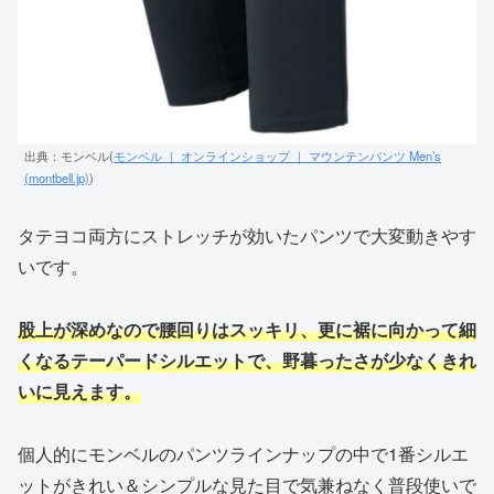
出典：モンベル(
モンベル ｜ オンラインショップ ｜ マウンテンパンツ Men’s
(montbell.jp)
)
タテヨコ両方にストレッチが効いたパンツで大変動きやす
いです。
股上が深めなので腰回りはスッキリ、更に裾に向かって細
くなるテーパードシルエットで、野暮ったさが少なくきれ
いに見えます。
個人的にモンベルのパンツラインナップの中で1番シルエ
ットがきれい＆シンプルな見た目で気兼ねなく普段使いで