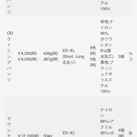
テル
ン
100%
ツ
表地:ナ
イロン
OD
94%,
ラ
ポリウ
イ
レタン
4色
ニ
XS~XL
6%(撥
￥8,250(M)
436g(M)
(M)
1wa
ン
(Short, Long
水加工)
3個
￥8,030(W)
387g(W)
3色
コ方
グ
丈あり)
裏地:ブ
(W)
パ
ラッシ
ン
ュドポ
ツ
リエス
テル
100%
ナイロ
ン
マ
68%+ア
ウ
クリル
ン
4個
XS~XL
26%+ポ
2wa
テ
￥12,100(M)
534g
(M)