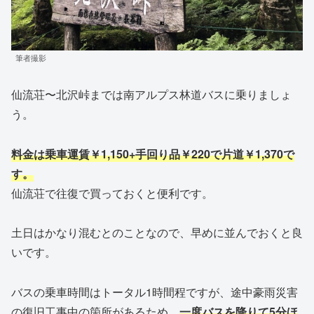
筆者撮影
仙流荘〜北沢峠までは南アルプス林道バスに乗りましょ
う。
料金は乗車運賃￥1,150+手回り品￥220で片道￥1,370で
す。
仙流荘で往復で買っておくと便利です。
土日はかなり混むとのことなので、早めに並んでおくと良
いです。
バスの乗車時間はトータル1時間程ですが、途中豪雨災害
の復旧工事中の箇所があるため、
一度バスを降りて5分ほ