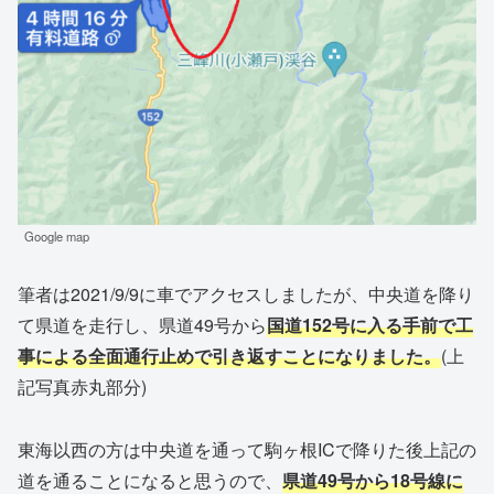
Google map
筆者は2021/9/9に車でアクセスしましたが、中央道を降り
て県道を走行し、県道49号から
国道152号に入る手前で工
事による全面通行止めで引き返すことになりました。
(上
記写真赤丸部分)
東海以西の方は中央道を通って駒ヶ根ICで降りた後上記の
道を通ることになると思うので、
県道49号から18号線に