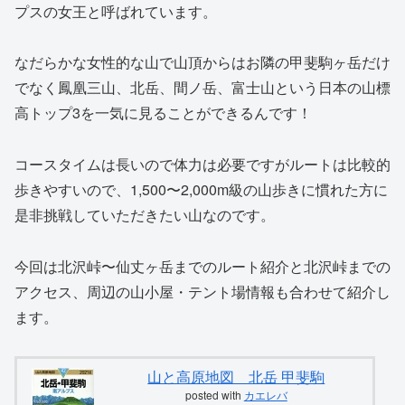
プスの女王と呼ばれています。
なだらかな女性的な山で山頂からはお隣の甲斐駒ヶ岳だけ
でなく鳳凰三山、北岳、間ノ岳、富士山という日本の山標
高トップ3を一気に見ることができるんです！
コースタイムは長いので体力は必要ですがルートは比較的
歩きやすいので、1,500〜2,000m級の山歩きに慣れた方に
是非挑戦していただきたい山なのです。
今回は北沢峠〜仙丈ヶ岳までのルート紹介と北沢峠までの
アクセス、周辺の山小屋・テント場情報も合わせて紹介し
ます。
山と高原地図 北岳 甲斐駒
posted with
カエレバ