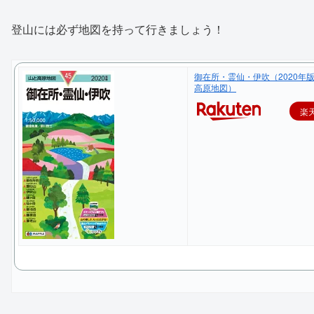
登山には必ず地図を持って行きましょう！
御在所・霊仙・伊吹（2020年版
高原地図）
楽