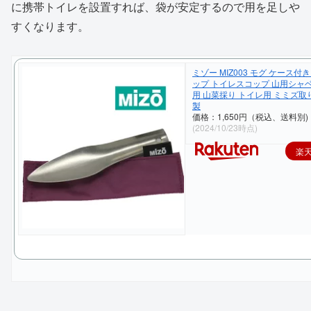
に携帯トイレを設置すれば、袋が安定するので用を足しや
すくなります。
ミゾー MIZ003 モグ ケース付
ップ トイレスコップ 山用シャ
用 山菜採り トイレ用 ミミズ取
製
価格：1,650円（税込、送料別)
(2024/10/23時点)
楽