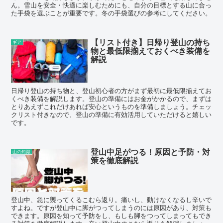
ん。雪山を安全・快適に楽しむためにも、自分の目標とする山に合っ
た手袋を選ぶことが重要です。冬の手袋選びの参考にしてください。
【リスト付き】日帰り登山の持ち
ギア
物と最低限揃えておくべき装備を
解説
日帰り登山の持ち物と、登山初心者の方がまず最初に最低限揃えてお
くべき装備を解説します。登山の準備にはお金がかかるので、まずは
とりあえずこれだけあれば安心というものを準備しましょう。チェッ
クリスト付きなので、登山の準備に有効活用していただけると嬉しい
です。
登山中足がつる！原因と予防・対
山の知識
策を徹底解説
登山中、急に襲ってくるこむら返り。痛いし、動けなくなるし辛いで
すよね。ですが登山中に脚がつってしまうのには原因があり、対策も
できます。原因を知って予防をし、もしも脚をつってしまってもでき