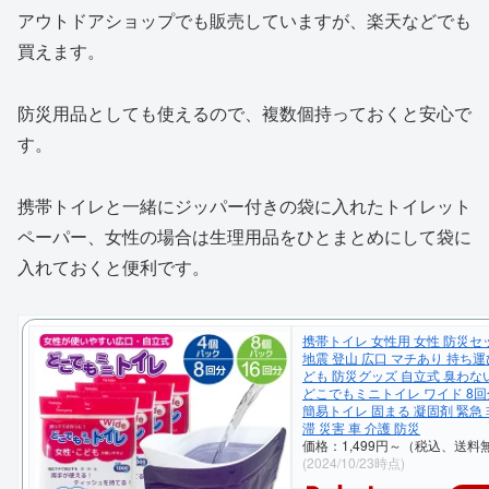
アウトドアショップでも販売していますが、楽天などでも
買えます。
防災用品としても使えるので、複数個持っておくと安心で
す。
携帯トイレと一緒にジッパー付きの袋に入れたトイレット
ペーパー、女性の場合は生理用品をひとまとめにして袋に
入れておくと便利です。
携帯トイレ 女性用 女性 防災セ
地震 登山 広口 マチあり 持ち運
ども 防災グッズ 自立式 臭わな
どこでもミニトイレ ワイド 8回
簡易トイレ 固まる 凝固剤 緊急 
滞 災害 車 介護 防災
価格：1,499円～（税込、送料無
(2024/10/23時点)