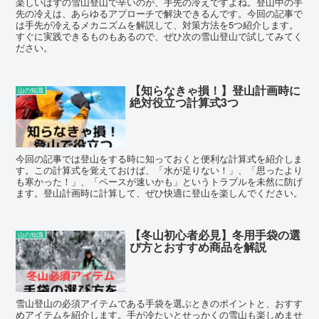
楽しいはずの雪山登山で辛いのが、手先の冷えですよね。登山中の手
先の冷えは、あらゆるアプローチで解決できるんです。今回の記事で
は手先が冷えるメカニズムを解説して、対策方法を5つ紹介します。
すぐに実践できるものもあるので、ぜひ次の雪山登山で試してみてく
ださい。
【知らなきゃ損！】登山計画時に
山の知識
絶対役立つ計算式3つ
今回の記事では登山をする時に知っておくと便利な計算式を紹介しま
す。この計算式を覚えておけば、「水が足りない！」、「思ったより
も寒かった！」、「ペースが速いかも」というトラブルを未然に防げ
ます。登山計画時に計算して、ぜひ快適に登山を楽しんでください。
【冬山初心者必見】冬用手袋の選
山の知識
び方とおすすめ商品を解説
雪山登山の必須アイテムである手袋を選ぶときのポイントと、おすす
めアイテムを紹介します。手が冷たいとせっかくの雪山も楽しめませ