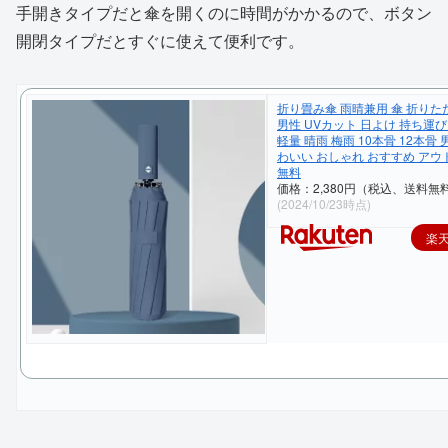
手開きタイプだと傘を開くのに時間がかかるので、ボタン
開閉タイプだとすぐに使えて便利です。
折り畳み傘 雨晴兼用 傘 折りた
男性 UVカット 日よけ 持ち運び
軽量 晴雨 梅雨 10本骨 12本骨
わいい おしゃれ おすすめ アウ
無料
価格：2,380円（税込、送料無料
(2024/10/23時点)
楽