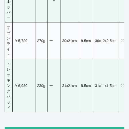
ホ
ッ
パ
ー
オ
ゼ
ン
￥5,720
270g
ー
30x21cm
8.5cm
30x12x2.5cm
〇
ラ
イ
ト
ト
レ
ッ
キ
ン
￥6,930
230g
ー
31x21cm
8.5cm
31x11x1.5cm
〇
グ
パ
ッ
ド