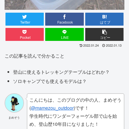
Twitter
Facebook
はてブ
Pocket
LINE
コピー
2022.01.24
2022.01.13
この記事を読んで分かること
登山に使えるトレッキングテーブルはどれか？
ソロキャンプでも使えるモデルは？
こんにちは、このブログの中の人、まめぞう
(
@mamezou_outdoor
)です！
学生時代にワンダーフォーゲル部で山を始
まめぞう
め、登山歴10年目になりました！