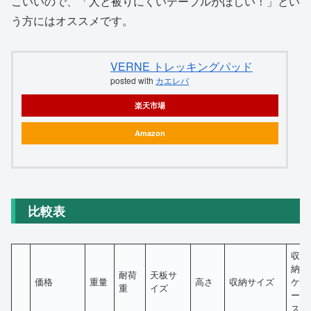
こいいので、「人と被りにくいテーブルがほしい！」とい
う方にはオススメです。
VERNE トレッキングパッド
posted with
カエレバ
楽天市場
Amazon
比較表
収
納
耐荷
天板サ
価格
重量
高さ
収納サイズ
ケ
重
イズ
ー
ス