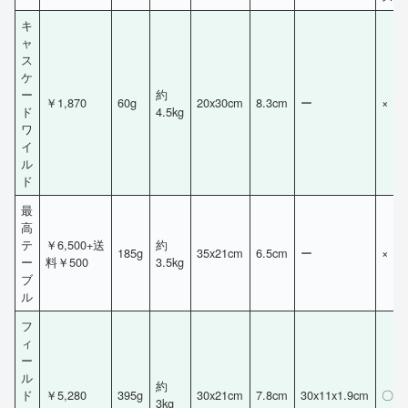
キ
ャ
ス
ケ
ー
約
￥1,870
60g
20x30cm
8.3cm
ー
×
ド
4.5kg
ワ
イ
ル
ド
最
高
テ
￥6,500+送
約
185g
35x21cm
6.5cm
ー
×
ー
料￥500
3.5kg
ブ
ル
フ
ィ
ー
ル
約
ド
￥5,280
395g
30x21cm
7.8cm
30x11x1.9cm
〇
3kg