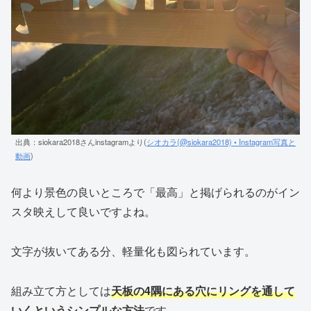
出典：siokara2018さんinstagramより(
シオカラ(@siokara2018) • Instagram写真と
動画
)
何より景色の良いところで「最高」と掲げられるのがイン
スタ映えして良いですよね。
文字が抜いてある分、軽量化も図られています。
組み立て方としては
天板の4隅にある穴にリングを通して
いくというシンプルな方法
です。