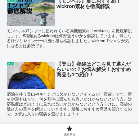
【モンベル】夏におすすめ！
ウェア
wickron素材を徹底解説
モンベルのTシャツに使われている高機能素材「wickron」を徹底解説
します。5種類あるwickronは何が違うのかを解説しています。気にな
る汗ジミやインナーの透け感も検証しました。wickron Tシャツが気
になる方は必読です。
【登山】寝袋はどこを見て選んだ
ギア
らいいの？お悩み解決！おすすめ
商品も4つ紹介！
宿泊を伴う登山やキャンプに欠かせないアイテムが「寝袋」です。素
材や形も様々で、何を基準に選んだら良いか分からないという方、対
応温度はどのように見れば良いか分からないという方向けに、寝袋の
選び方の基本を解説していきます。最後におすすめ商品も紹介するの
で、お気に入りの寝袋を選びましょう！
【登山初心者向け】屋久島・縄文
ウェア
免責事項
杉トレッキングの服装と持ち物を