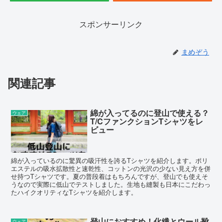
スポンサーリンク
まめぞう
関連記事
綿が入ってるのに登山で使える？
ウェア
T/CファンクションTシャツをレ
ビュー
綿が入っているのに驚異の吸汗性を誇るTシャツを紹介します。ポリ
エステルの吸水拡散性と速乾性、コットンの光沢の少ない見え方を併
せ持つTシャツです。夏の普段着はもちろんですが、登山でも使えそ
うなので実際に低山でテストしました。生地も縫製も日本にこだわっ
たハイクオリティなTシャツを紹介します。
登山におすすめ！化繊とウール靴
ウェア